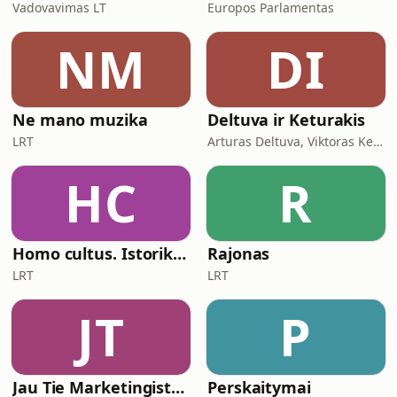
Vadovavimas LT
Europos Parlamentas
NM
DI
Ne mano muzika
Deltuva ir Keturakis
LRT
Arturas Deltuva, Viktoras Keturakis
HC
R
Homo cultus. Istoriko teritorija
Rajonas
LRT
LRT
JT
P
Jau Tie Marketingistai - Skaitmeninės rinkodaros patarimai
Perskaitymai