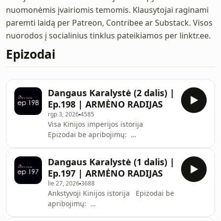
nuomonėmis įvairiomis temomis. Klausytojai raginami
paremti laidą per Patreon, Contribee ar Substack. Visos
nuorodos į socialinius tinklus pateikiamos per linktr.ee.
Epizodai
Dangaus Karalystė (2 dalis) |
Ep.198 | ARMĖNO RADIJAS
rgp 3, 2026
4585
Visa Kinijos imperijos istorija
Epizodai be apribojimų:
https://www.patreon.com/armenas
https://armenoradijas.substack.com
Dangaus Karalystė (1 dalis) |
https://contribee.com/armenas
Ep.197 | ARMĖNO RADIJAS
===== 00:00:00 Intro 00:01:30 Kruvina
lie 27, 2026
3688
vienybė 00:27:56 Šilko žmonės
Ankstyvoji Kinijos istorija Epizodai be
00:53:01 !REKLAMA! 00:59:27 Uždaroji
apribojimų:
karalystė 01:14:35 Outro =====
https://www.patreon.com/armenas
Padėkite Ukrainai nugalėti! 💙