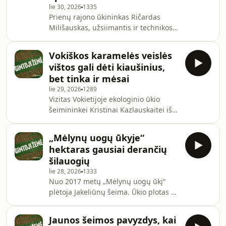
lie 30, 2026
1335
Lietuvos grūdų augintojų asociacijos
Prienų rajono ūkininkas Ričardas
pirmininkas Audrius Vanagas. Dėl šio
Milišauskas, užsiimantis ir technikos
klausimo žemdirbiai kreipėsi į Žemės
remontu, pasidalijo jį ir kelis kitus
ūkio ministeriją, o ši situaciją perdavė
rajono ūkininkus ištikusia problema.
Konkur
Vokiškos karamelės veislės
Birželį jis sužinojo, kad jo savadarbė
vištos gali dėti kiaušinius,
priekaba – išregistruota. Prieš akis
bet tinka ir mėsai
darbymetis, o derliaus vežti nebus su
lie 29, 2026
1289
kuo. Lietuvos ūkininkų sąjungos
Vizitas Vokietijoje ekologinio ūkio
Prienų skyriaus pirmininkė Asta
šeimininkei Kristinai Kazlauskaitei iš
Gluoksnienė sako, kad apie tokias
Kupiškio rajono buvo lemtingas. Po
rizikas Žemės ūkio skyrius ūkininkus
kelionės moteris nusprendė
infor
„Mėlynų uogų ūkyje“
pabandyti auginti išskirtines
hektaras gausiai derančių
karamelės veislės vištas. Jų ypatumas
šilauogių
– ne tik deda kiaušinius, bet ir tinka
lie 28, 2026
1333
mėsai. Palaikymą jaučianti ūkininkė
Nuo 2017 metų „Mėlynų uogų ūkį“
Kristina sako, kad žmonės jau
plėtoja Jakeliūnų šeima. Ūkio plotas 2
teiraujasi, kada galės paragauti
hektarai: vienas jų paskirtas
naujos veislės vištų
sausmedžio uogoms, kitas
kiaušinių.Valstybinė maisto ir veter
Jaunos šeimos pavyzdys, kai
šilauogėms. Nors didelei daliai