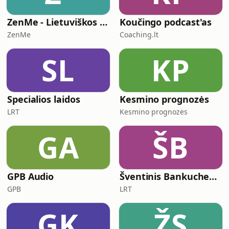
ZenMe - Lietuviškos Meditacijos
Koučingo podcast'as
ZenMe
Coaching.lt
SL
KP
Specialios laidos
Kesmino prognozės
LRT
Kesmino prognozės
GA
ŠB
GPB Audio
Šventinis Bankuchenas
GPB
LRT
GK
ŽS