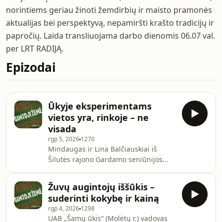
norintiems geriau žinoti žemdirbių ir maisto pramonės
aktualijas bei perspektyvą, nepamiršti krašto tradicijų ir
papročių. Laida transliuojama darbo dienomis 06.07 val.
per LRT RADIJĄ.
Epizodai
Ūkyje eksperimentams
vietos yra, rinkoje – ne
visada
rgp 5, 2026
1270
Mindaugas ir Lina Balčiauskiai iš
Šilutės rajono Gardamo seniūnijos
augina limuzinų veislės galvijus ir
džiaugiasi veislininkystės rezultatais.
Žuvų augintojų iššūkis –
Žvelgdami į ūkyje augančius
suderinti kokybę ir kainą
veršelius, ūkininkai jau mato
rgp 4, 2026
1298
perspektyvius būsimus veislinius
UAB „Šamų ūkis“ (Molėtų r.) vadovas
bulius ir telyčaites. Reproduktoriai