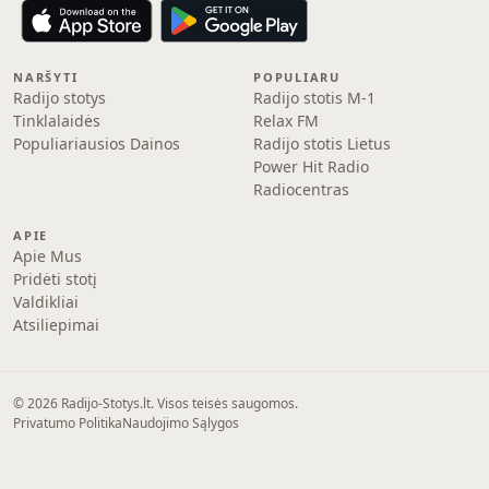
NARŠYTI
POPULIARU
Radijo stotys
Radijo stotis M-1
Tinklalaidės
Relax FM
Populiariausios Dainos
Radijo stotis Lietus
Power Hit Radio
Radiocentras
APIE
Apie Mus
Pridėti stotį
Valdikliai
Atsiliepimai
© 2026 Radijo-Stotys.lt. Visos teisės saugomos.
Privatumo Politika
Naudojimo Sąlygos