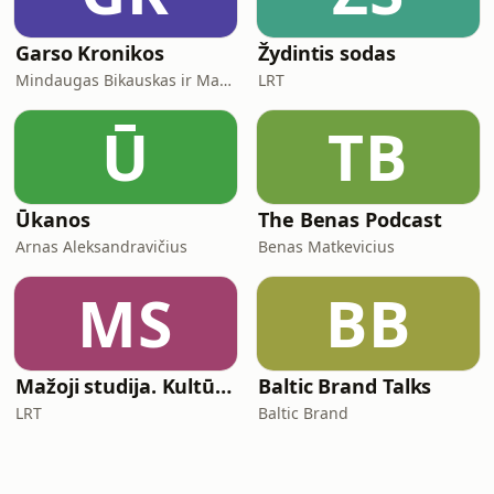
Garso Kronikos
Žydintis sodas
Mindaugas Bikauskas ir Marius Zaremba
LRT
Ū
TB
Ūkanos
The Benas Podcast
Arnas Aleksandravičius
Benas Matkevicius
MS
BB
Mažoji studija. Kultūra ir religija.
Baltic Brand Talks
LRT
Baltic Brand