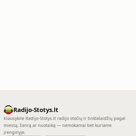
Radijo-Stotys.lt
Klausykite Radijo-Stotys.lt radijo stočių ir tinklalaidžių pagal
miestą, žanrą ar nuotaiką — nemokamai bet kuriame
įrenginyje.