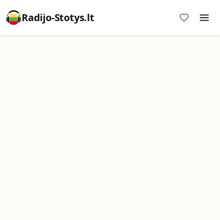
Radijo-Stotys.lt