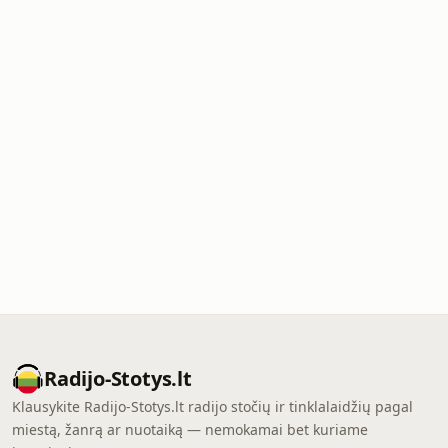
Radijo-Stotys.lt
Klausykite Radijo-Stotys.lt radijo stočių ir tinklalaidžių pagal
miestą, žanrą ar nuotaiką — nemokamai bet kuriame