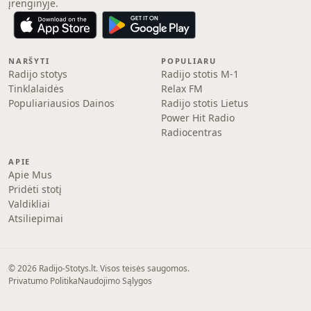
įrenginyje.
NARŠYTI
POPULIARU
Radijo stotys
Radijo stotis M-1
Tinklalaidės
Relax FM
Populiariausios Dainos
Radijo stotis Lietus
Power Hit Radio
Radiocentras
APIE
Apie Mus
Pridėti stotį
Valdikliai
Atsiliepimai
© 2026 Radijo-Stotys.lt. Visos teisės saugomos.
Privatumo Politika
Naudojimo Sąlygos