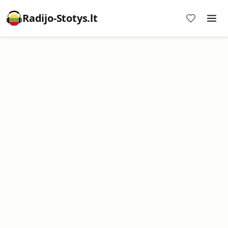
Radijo-Stotys.lt