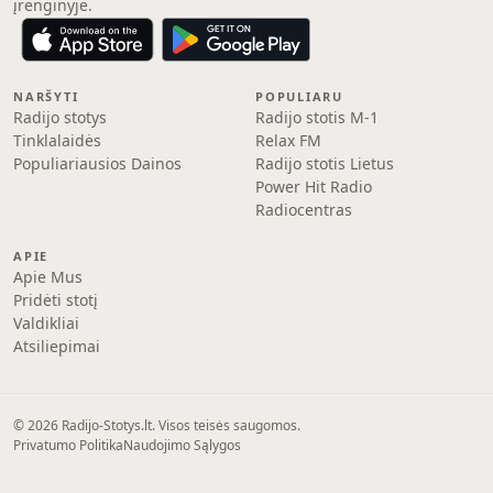
įrenginyje.
NARŠYTI
POPULIARU
Radijo stotys
Radijo stotis M-1
Tinklalaidės
Relax FM
Populiariausios Dainos
Radijo stotis Lietus
Power Hit Radio
Radiocentras
APIE
Apie Mus
Pridėti stotį
Valdikliai
Atsiliepimai
© 2026 Radijo-Stotys.lt. Visos teisės saugomos.
Privatumo Politika
Naudojimo Sąlygos