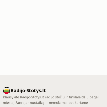
Radijo-Stotys.lt
Klausykite Radijo-Stotys.lt radijo stočių ir tinklalaidžių pagal
miestą, žanrą ar nuotaiką — nemokamai bet kuriame