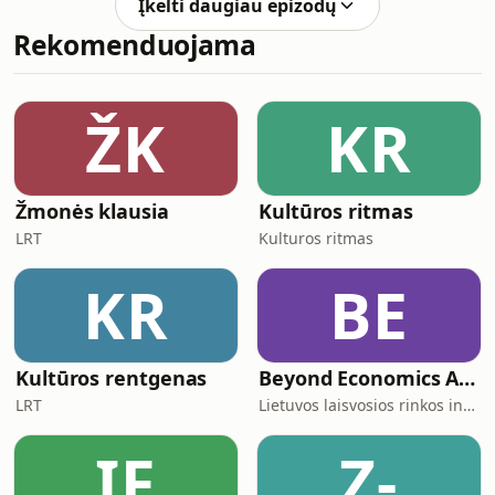
Įkelti daugiau epizodų
pasikėsinimo ir maišto yra tikra. Pasak
Rekomenduojama
Armaičio, dabar Putino apsauga
diktuoja naujas saugumo sąlygas
šalyje.Ved. Deividas Jursevičius.
ŽK
KR
Žmonės klausia
Kultūros ritmas
LRT
Kulturos ritmas
KR
BE
Kultūros rentgenas
Beyond Economics And Back
LRT
Lietuvos laisvosios rinkos institutas
ĮF
Z-