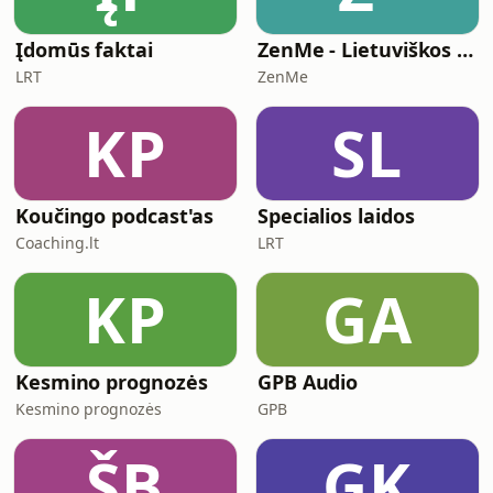
Įdomūs faktai
ZenMe - Lietuviškos Meditacijos
LRT
ZenMe
KP
SL
Koučingo podcast'as
Specialios laidos
Coaching.lt
LRT
KP
GA
Kesmino prognozės
GPB Audio
Kesmino prognozės
GPB
ŠB
GK