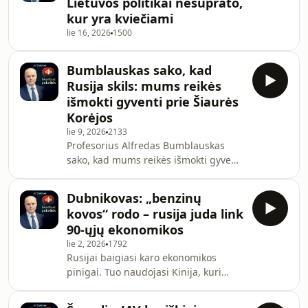
Lietuvos politikai nesuprato,
Mychailo Drapatas gali būti pergalės
kur yra kviečiami
vadas. O pats Zelenskis, pasak
lie 16, 2026
1500
profesoriaus, jeigu vyktų rinkimai,
nepatektų net į II turą.Ved. Deividas
Jursevičius
Bumblauskas sako, kad
Rusija skils: mums reikės
išmokti gyventi prie Šiaurės
Korėjos
lie 9, 2026
2133
Profesorius Alfredas Bumblauskas
sako, kad mums reikės išmokti gyventi
prie naujos rusijos, kuri, pasak jo,
skils. A. Bumblauskas kalbėdamas
Dubnikovas: „benzinų
apie Ukrainos ir Lenkijos konfliktą
kovos“ rodo – rusija juda link
mato pirmiausia Lenkijos prezidento
90-ųjų ekonomikos
K. Nawrockio atsakomybę. Pasak
lie 2, 2026
1792
Bumblausko, istorinių tarpusavio
Rusijai baigiasi karo ekonomikos
žaizdų gali rasti bet kuri LDK
pinigai. Tuo naudojasi Kinija, kuri
tauta.Ved. Deividas Jursevičius.
susiurbia rusiją į save. „Orion
Securities“ investavimo vadovas