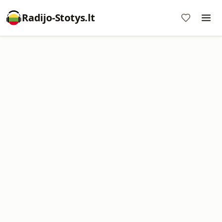
Radijo-Stotys.lt