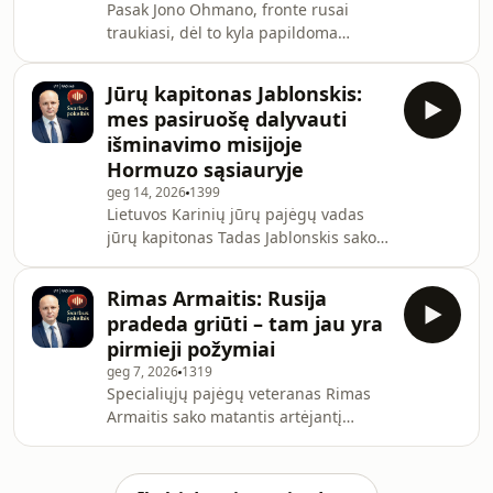
Pasak Jono Ohmano, fronte rusai
yra priverstinės atostogos, kurių metu
traukiasi, dėl to kyla papildoma
renkasi iš to, ką jam siūlo verslas.Ved.
grėsmė mūsų regionui. Organizacijos
Marius Jokūbaitis
„Blue/Yellow“ įkūrėjas sako, kad
Jūrų kapitonas Jablonskis:
Lietuvoje galiojanti tvarka trukdo
mes pasiruošę dalyvauti
susitelkti visuomenei. Viena
išminavimo misijoje
priežasčių – valdžios požiūris į
Hormuzo sąsiauryje
visuomenę ir vis dar nepasikeitęs
geg 14, 2026
1399
suvokimas apie modernų karą.Ved.
Lietuvos Karinių jūrų pajėgų vadas
Deividas Jursevičius.
jūrų kapitonas Tadas Jablonskis sako,
kad galutinis sprendimas, ką siųsime į
misiją, dabar politikų rankose.
Rimas Armaitis: Rusija
Vertindamas situaciją Baltijos jūroje,
pradeda griūti – tam jau yra
kapitonas sako, kad nė vienas judesys
pirmieji požymiai
jūroje nelieka nepastebėtas.Ved.
geg 7, 2026
1319
Deividas Jursevičius.
Specialiųjų pajėgų veteranas Rimas
Armaitis sako matantis artėjantį
Rusijos žlugimą. Jis tiki, kad šią
savaitę paskelbta Europos žvalgybų
medžiaga apie Putino baimes dėl