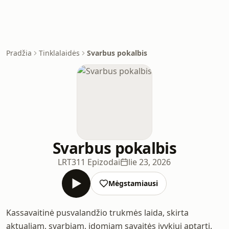
Pradžia
Tinklalaidės
Svarbus pokalbis
Svarbus pokalbis
LRT
311 Epizodai
lie 23, 2026
Mėgstamiausi
Kassavaitinė pusvalandžio trukmės laida, skirta
aktualiam, svarbiam, įdomiam savaitės įvykiui aptarti.