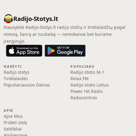
Radijo-Stotys.lt
Klausykite Radijo-Stotys.lt radijo stočių ir tinklalaidžių pagal
miestą, žanrą ar nuotaiką — nemokamai bet kuriame
įrenginyje.
NARŠYTI
POPULIARU
Radijo stotys
Radijo stotis M-1
Tinklalaidės
Relax FM
Populiariausios Dainos
Radijo stotis Lietus
Power Hit Radio
Radiocentras
APIE
Apie Mus
Pridėti stotį
Valdikliai
Atsiliepimai