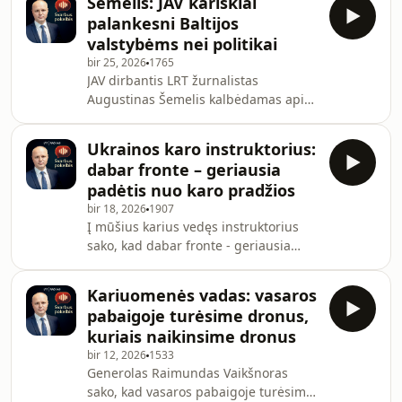
Šemelis: JAV kariškiai
Marius Dubnikovas prognozuoja, kad
palankesni Baltijos
šalis gali skilti į regionus, kur
valstybėms nei politikai
kiekvienas turgus vėl turės savo
bir 25, 2026
1765
valiutą. Rusija greitai neatstatys
JAV dirbantis LRT žurnalistas
sudegintų naftos gamyklų, - sako
Augustinas Šemelis kalbėdamas apie
ekonomistas.Ved. Deividas Jursevičius.
vidaus politiką sako, kad didysis
pavojus šiuo metu yra vis labiau
Ukrainos karo instruktorius:
mažėjantis pasitikėjimas valstybės
dabar fronte – geriausia
institucijomis. JAV rengiantis minėti
padėtis nuo karo pradžios
250-ąsias Nepriklausomybės metinės
bir 18, 2026
1907
Vašingtone iškabinti milžiniški D.
Į mūšius karius vedęs instruktorius
Trumpo plakatai glumina ir pačius
sako, kad dabar fronte - geriausia
amerikiečius, sako A. Šemelis. Pasak
padėtis nuo karo pradžios. O Ukraina
jo, Irano karas šiuo metu ir pačioje
pajėgi atsiimti okupuotas teritorijas.
Amerikoje priimam
Kariuomenės vadas: vasaros
Jis kritikuoja Lietuvos pasirengimą
pabaigoje turėsime dronus,
gintis nuo priešo ir sako, kad darome
kuriais naikinsime dronus
per mažai.Ved. Deividas Jursevičius
bir 12, 2026
1533
Generolas Raimundas Vaikšnoras
sako, kad vasaros pabaigoje turėsime