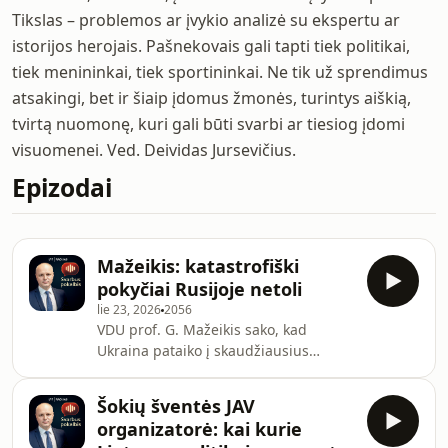
Tikslas – problemos ar įvykio analizė su ekspertu ar
istorijos herojais. Pašnekovais gali tapti tiek politikai,
tiek menininkai, tiek sportininkai. Ne tik už sprendimus
atsakingi, bet ir šiaip įdomus žmonės, turintys aiškią,
tvirtą nuomonę, kuri gali būti svarbi ar tiesiog įdomi
visuomenei. Ved. Deividas Jursevičius.
Epizodai
Mažeikis: katastrofiški
pokyčiai Rusijoje netoli
lie 23, 2026
2056
VDU prof. G. Mažeikis sako, kad
Ukraina pataiko į skaudžiausius
agresorės ekonomikos taškus, kurie ir
sukels šalies žlugimą. Vertindamas V.
Šokių šventės JAV
Zelenskio sprendimus dėl naujų vadų
organizatorė: kai kurie
paskyrimo, Mažeikis sako, kad