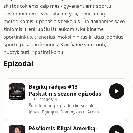
skirtos tokiems kaip mes - gyvenantiems sportu,
besidomintiems sveikata, mityba, treniruočių
metodikomis ir panašiais reikalais. Čia dalinamės savo
žiniomis, treniruočių ištraukomis, kalbiname
sportininkus, trenerius, mokslininkus ir kitus įdomius
sporto pasaulio žmones. Kviečiame sportuoti,
nuotykiauti ir pažinti kartu.
Epizodai
Bėgikų radijas #13
Paskutinis sezono epizodas
lie 31, 2026
5314
Šiandien bėgikų radijo ketveriukė-
Jonas, Egidijus, Dominykas ir Arnas-
susėdo pakalbėti apie ką tik įvykusį
Lietuvos čempionatą, pasidžiaugti
Pėsčiomis išilgai Ameriką-
rezultatais ir šventiška atmosfera,