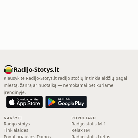
Radijo-Stotys.lt
Klausykite Radijo-Stotys.lt radijo stočių ir tinklalaidžių pagal
miestą, žanrą ar nuotaiką — nemokamai bet kuriame
įrenginyje.
NARŠYTI
POPULIARU
Radijo stotys
Radijo stotis M-1
Tinklalaidės
Relax FM
Populiariausios Dainos
Radijo stotis Lietus