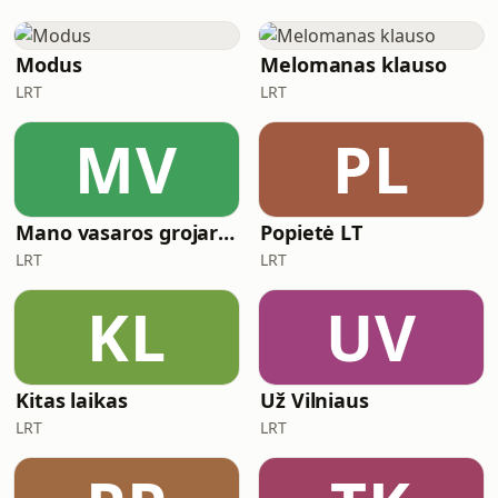
Modus
Melomanas klauso
LRT
LRT
MV
PL
Mano vasaros grojaraštis
Popietė LT
LRT
LRT
KL
UV
Kitas laikas
Už Vilniaus
LRT
LRT