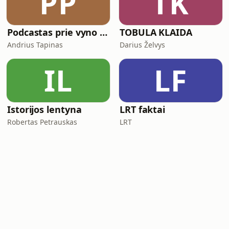
PP
TK
Podcastas prie vyno taurės
TOBULA KLAIDA
Andrius Tapinas
Darius Želvys
IL
LF
Istorijos lentyna
LRT faktai
Robertas Petrauskas
LRT