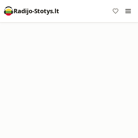
Radijo-Stotys.lt