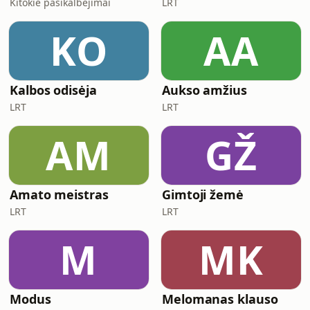
Kitokie pasikalbėjimai
LRT
KO
AA
Kalbos odisėja
Aukso amžius
LRT
LRT
AM
GŽ
Amato meistras
Gimtoji žemė
LRT
LRT
M
MK
Modus
Melomanas klauso