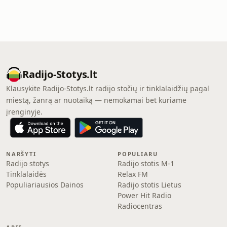
Radijo-Stotys.lt
Klausykite Radijo-Stotys.lt radijo stočių ir tinklalaidžių pagal
miestą, žanrą ar nuotaiką — nemokamai bet kuriame
įrenginyje.
NARŠYTI
POPULIARU
Radijo stotys
Radijo stotis M-1
Tinklalaidės
Relax FM
Populiariausios Dainos
Radijo stotis Lietus
Power Hit Radio
Radiocentras