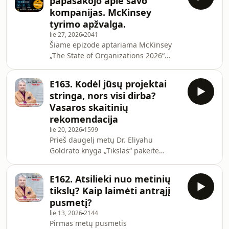
papasakojo apie savo
pritraukia naujų klientų, o kitos
kompanijas. McKinsey
išleidžia tūkstančius eurų reklamai,
tyrimo apžvalga.
tačiau pardavimai beveik neauga?
lie 27, 2026
2041
Dažnai problema nėra reklamos
Šiame epizode aptariama McKinsey
biudžete, reklamos kanale ar net
„The State of Organizations 2026“
pačiame produkte. Problema slypi
ataskaita, bei jos įžvalgų aktualumas
žinutėje. Jei klientas
smulkaus ir vidutinio verslo vadovams
E163. Kodėl jūsų projektai
ir savininkams. Tai nėra dar viena
stringa, nors visi dirba?
diskusija apie dirbtinį intelektą. Tai
Vasaros skaitinių
pokalbis apie tai, kodėl dauguma
rekomendacija
organizacijų vis dar negauna realios
lie 20, 2026
1599
naudos iš DI ir ką smulkaus bei
Prieš daugelį metų Dr. Eliyahu
vidutinio verslo savininkai gali
Goldrato knyga „Tikslas“ pakeitė
padaryti geriau nei didžiosios
milijonų vadovų požiūrį į organizacijų
korporac
valdymą. Tačiau šiandien vis daugiau
E162. Atsilieki nuo metinių
įmonių susiduria su kita problema –
tikslų? Kaip laimėti antrąjį
žmonės dirba pilnu pajėgumu, o
pusmetį?
projektai vis tiek vėluoja, klientai
lie 13, 2026
2144
nepatenkinti, o vadovai kasdien
Pirmas metų pusmetis
gesina gaisrus. Šiame epizode