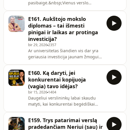
pasibaigė.&nbsp;Vienus verslo
apžvelgiama knyga „Goldratt'o Srauto
savininkus tai džiugina, kitiems
Valdymo Taisyklės“ – vieną
primena, kad metiniai tikslai vis dar
aktualiausių šiuolaik
E161. Aukštojo mokslo
atrodo labai toli. Tačiau ar tai reiškia,
diplomas – tai išmesti
kad šie metai jau prarasti? Ar prastai
pinigai ir laikas ar protinga
sužaista pirma rungtynių pusė reiškia
investicija?
neišvengiamą pralaimėjimą?&nbsp;
bir 29, 2026
2357
Šiame epizode kalbu apie tai, kodėl
Ar universitetas šiandien vis dar yra
net patyrę verslo savininkai ir vadovai
geriausia investicija jaunam žmogui?
nukrypsta nuo savo tikslų, kodėl
O gal ketverius metus geriau skirti
pradeda
darbui, verslui ir praktinei patirčiai?
E160. Ką daryti, jei
Šiame epizode į aukštąjį mokslą
konkurentai kopijuoja
žvelgiu ne per emocijų ar tradicijų
(vagia) tavo idėjas?
prizmę, o kaip į investicinį sprendimą.
bir 15, 2026
1404
Kaip ir kiekvieną investiciją,
Daugeliui verslininkų labai skaudu
universitetą verta vertinti pagal
matyti, kai konkurentai begėdiškai
keturis klausimus: - Kiek tai kainuos?-
kopijuoja jų idėjas: marketingo
Kokią naudą galiu gauti?- K
žinutes, pasiūlymus, turinio temas,
E159. Trys patarimai verslą
produktus, paslaugas ar net verslo
pradedančiam Neriui (sau) ir
modelio elementus. Tačiau ar tikrai