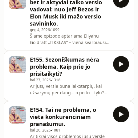
bet ir aktyviai taiko verslo
naujus sprendimus. LinkedIn ir verslo
kad p
vadovai: nuo Jeff Bezos ir
aplinka pilna istorijų apie
Elon Musk iki mažo verslo
automatizacijas, AI asistentus ir
savininko.
greitas pergales. Tačiau ar šie
pagerinimai iš tiesų didina pelną ir
geg 4, 2026
1099
Šiame epizode aptariama Eliyahu
augimą? Epizode į Žemai kabančių
Goldratt „TIKSLAS“ – viena svarbiausių
vaisių
verslo knygų, kuri pakeitė vadovų
požiūrį į efektyvumą ir produktyvumą.
E155. Sezoniškumas nėra
Sužinosite, kodėl ne visi patobulinimai
problema. Kaip prie jo
kuria vertę, kas iš tikrųjų stabdo jūsų
prisitaikyti?
verslo augimą ir kaip rasti savo
bal 27, 2026
1318
„Herbį“ – silpniausią grandį,
Ar jūsų versle būna laikotarpių, kai
ribojančią rezultatus. Kalbame apie
užsakymų per daug… o po to – tylu?
Apribojimų Teorijos principus ir kaip
Dauguma smulkaus verslo savininkų
juos pritaikyti praktikoje: 👉 k
tokiose situacijose įžvelgia problemą
E154. Tai ne problema, o
ir bando „sutvarkyti“ sezoniškumą. Bet
vieta konkurenciniam
kas, jei tai nėra problema? Šiame
pranašumui.
epizode kalbame apie vieną
bal 20, 2026
1081
dažniausiai neteisingai suprantamų
Ar tikrai visos problemos jūsų versle
verslo aspektų – sezoniškumą. Neretai