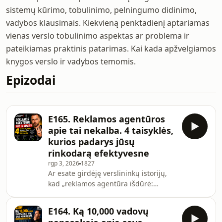
sistemų kūrimo, tobulinimo, pelningumo didinimo,
vadybos klausimais. Kiekvieną penktadienį aptariamas
vienas verslo tobulinimo aspektas ar problema ir
pateikiamas praktinis patarimas. Kai kada apžvelgiamos
knygos verslo ir vadybos temomis.
Epizodai
E165. Reklamos agentūros
apie tai nekalba. 4 taisyklės,
kurios padarys jūsų
rinkodarą efektyvesne
rgp 3, 2026
1827
Ar esate girdėję verslininkų istorijų,
kad „reklamos agentūra išdūrė:
pinigus paėmė, o pardavimai
neišaugo“? Kodėl vienos įmonės su
E164. Ką 10,000 vadovų
nedideliu rinkodaros biudžetu nuolat