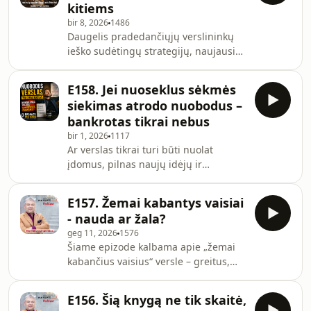
kitiems
verta dėl to pykti? Šiame epizode
bir 8, 2026
1486
kalbu apie tai: Kodėl mus taip erzina,
Daugelis pradedančiųjų verslininkų
kai kažkas kopijuoja mūsų idėjas
ieško sudėtingų strategijų, naujausių
Kodėl versle beveik neįmanoma
marketingo triukų ar dirbtinio
išvengti kopijavimo Kodėl niekas
intelekto įrankių, kurie padėtų
neturi tieso
E158. Jei nuoseklus sėkmės
greičiau augti. Tačiau dažniausiai
siekimas atrodo nuobodus –
verslo sėkmę lemia ne sudėtingi
bankrotas tikrai nebus
sprendimai, o keli paprasti principai.
bir 1, 2026
1117
Šiame epizode kalbu apie tris
Ar verslas tikrai turi būti nuolat
svarbiausius dalykus, į kuriuos
įdomus, pilnas naujų idėjų ir
sutelkčiau dėmesį, jei šiandien
adrenalino? O gal būtent nuobodulys
pradėčiau verslą nuo nulio. Epizode
yra ženklas, kad pagaliau judate
aptariama: Kas iš
E157. Žemai kabantys vaisiai
teisinga kryptimi? Šiame epizode
- nauda ar žala?
prisimenu E115. Lemtinga smulkaus
geg 11, 2026
1576
verslo savininkų klaida. Moters
Šiame epizode kalbama apie „žemai
raudona suknele
kabančius vaisius“ versle – greitus,
sindromas&nbsp;&nbsp;ir kalbu apie
paprastus pagerinimus, kurie dažnai
vieną dažniausių smulkaus ir
atrodo kaip akivaizdus pasirinkimas,
vidutinio verslo savininkų klaidų –
E156. Šią knygą ne tik skaitė,
ypač kai diegiame DI įrankius ar kitus
norą nuolat kažką keisti vien todėl,