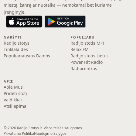
miestą, žanrą ar nuotaiką — nemokamai bet kuriame
įrenginyje.
NARŠYTI
POPULIARU
Radijo stotys
Radijo stotis M-1
Tinklalaidės
Relax FM
Populiariausios Dainos
Radijo stotis Lietus
Power Hit Radio
Radiocentras
APIE
Apie Mus
Pridėti stotį
Valdikliai
Atsiliepimai
© 2026 Radijo-Stotys.lt. Visos teisės saugomos.
Privatumo Politika
Naudojimo Sąlygos