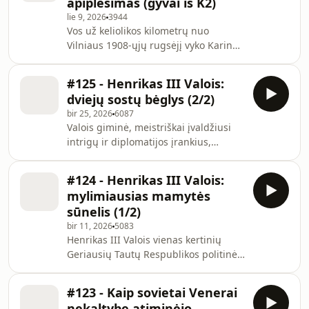
apiplėšimas (gyvai iš K2)
dar viena true crime istorija. Ji,
lie 9, 2026
3944
nepaisant savo svorio, susilaukia
Vos už keliolikos kilometrų nuo
stebėtinai mažai dėmesio
Vilniaus 1908-ųjų rugsėjį vyko Karinės
populiariojoje sąmonėje. Michailo
Lenkų organizacijos gelbėjimo
Popkovo, o tuo pačiu, turbūt, ir jo
operacija. Pogrindinei veiklai itin
miesto istorija
#125 - Henrikas III Valois:
trūkstant lėšų lenkai griebėsi jau
dviejų sostų bėglys (2/2)
keliskart išbandytos taktikos -
bir 25, 2026
6087
apiplėšti rusų imperijos turtų
Valois giminė, meistriškai įvaldžiusi
prikimštą traukinį. Tokio kalibro
intrigų ir diplomatijos įrankius,
nusikaltimas reikalauja kruopštaus
pravedė rinkiminę kampaniją
pasirengimo, tačiau kaip istorija
Geriausių Tautų Respublikoje šiek tiek
kovotojams jau buvo įrodžiusi - kartais
#124 - Henrikas III Valois:
per gerai. Sužavėti Lenkijos ir Lietuvos
nuo netikėtų likimo po
mylimiausias mamytės
bajorai negalėjo atsispirti žavingiems
sūnelis (1/2)
pasiuntiniams ir jų įtkiniamiems
bir 11, 2026
5083
argumentams. Nors mylimiausias
Henrikas III Valois vienas kertinių
Kotrynos di Medici sūnus kitaip
Geriausių Tautų Respublikos politinės
įsivaizdavo savo ateitį, iš naujos
sistemos architektų. Nors eilėje iki
darbovietės jis išspaudė kiek tik
gimtosios Prancūzijos sosto jis laukė
galėjo. Henrikas
#123 - Kaip sovietai Venerai
ne pats pirmas, tačiau motinos širdyje
nekaltybę atiminėjo