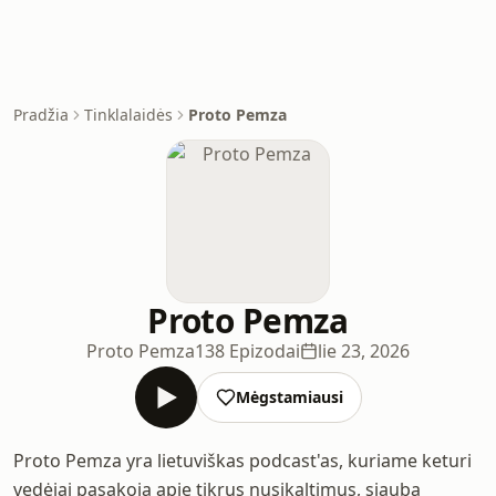
Pradžia
Tinklalaidės
Proto Pemza
Proto Pemza
Proto Pemza
138 Epizodai
lie 23, 2026
Mėgstamiausi
Proto Pemza yra lietuviškas podcast'as, kuriame keturi
vedėjai pasakoja apie tikrus nusikaltimus, siaubą