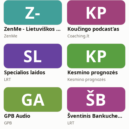
Z-
KP
ZenMe - Lietuviškos Meditacijos
Koučingo podcast'as
ZenMe
Coaching.lt
SL
KP
Specialios laidos
Kesmino prognozės
LRT
Kesmino prognozės
GA
ŠB
GPB Audio
Šventinis Bankuchenas
GPB
LRT