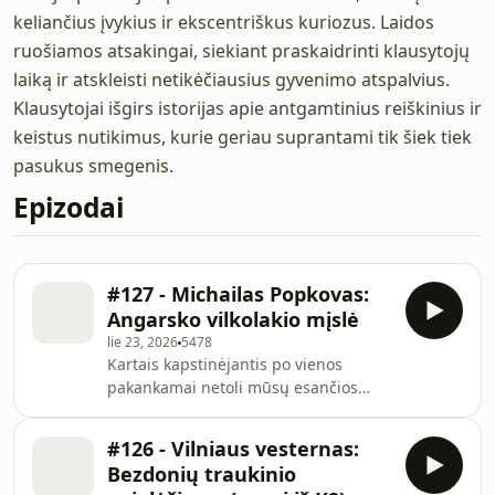
keliančius įvykius ir ekscentriškus kuriozus. Laidos
ruošiamos atsakingai, siekiant praskaidrinti klausytojų
laiką ir atskleisti netikėčiausius gyvenimo atspalvius.
Klausytojai išgirs istorijas apie antgamtinius reiškinius ir
keistus nutikimus, kurie geriau suprantami tik šiek tiek
pasukus smegenis.
Epizodai
#127 - Michailas Popkovas:
Angarsko vilkolakio mįslė
lie 23, 2026
5478
Kartais kapstinėjantis po vienos
pakankamai netoli mūsų esančios
šalies (ar darinio, prisistatančio ja)
istorijas apima jausmas, jog dugnas iš
#126 - Vilniaus vesternas:
tiesų yra tik iliuzija. Prieš nerdami į
Bezdonių traukinio
vasaros pertraukėlę, paliekame jus su