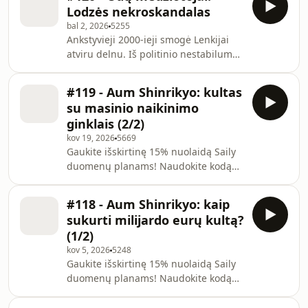
Galų gale, netgi turime kvankų, atvirai
Lodzės nekroskandalas
garbinančių šį kraugerišką valdžios
bal 2, 2026
5255
uzurpatorių. Nusprendėme skirti pora
Ankstyvieji 2000-ieji smogė Lenkijai
epizodų ir užmesti akį į mažiau
atviru delnu. Iš politinio nestabilumo,
matomą ir aptarinėjimą Lukašenkos
didžiulės bedarbystės ir ekonominės
gyvenimo ir karjeros ištakas, leidusias
krizės išsirutuliojusi šalis pasidalino į
jam tapti ilgiausiai savo kėdės
#119 - Aum Shinrikyo: kultas
naujos sistemos laimėtojus, ir
nepaleidžia
su masinio naikinimo
pralaimėtojus. Laukinio kapitalizmo
ginklais (2/2)
sąlygomis ant visuomenės moralinio
kov 19, 2026
5669
audinio pūliniu išdygo
Gaukite išskirtinę 15% nuolaidą Saily
nekroskandalas, šokiravęs visą
duomenų planams! Naudokite kodą
valstybę, Odų medžiotojai sudrebino
protopemza atsiskaitydami.
pasitikėjimą ne tik valstybės
Atsisiųskite Saily programėlę arba
institucijomis, bet i
#118 - Aum Shinrikyo: kaip
apsilankykite
sukurti milijardo eurų kultą?
https://saily.com/protopemza Istorijos
(1/2)
apie Aum Shinrikyo tęsinyje
kov 5, 2026
5248
narkotikus, mirtimis pasibaigiančius
Gaukite išskirtinę 15% nuolaidą Saily
kankinimus ir kulto lyderio klejones
duomenų planams! Naudokite kodą
galime dauginti iš ne vieno šimto
protopemza atsiskaitydami.
kartų. Giliai Japonijos žemėje
Atsisiųskite Saily programėlę arba