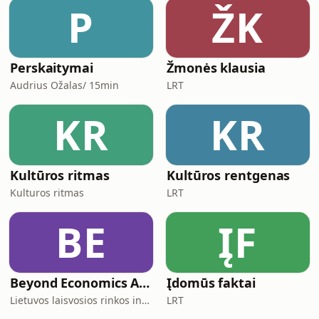
susidomėjusius klausytojus
P
ŽK
paskatinsime savarankiškoms
studijoms. Ne paties veiksmo, o jo
istorijos, žinoma.
Perskaitymai
Žmonės klausia
Audrius Ožalas/ 15min
LRT
KR
KR
Kultūros ritmas
Kultūros rentgenas
Kulturos ritmas
LRT
BE
ĮF
Beyond Economics And Back
Įdomūs faktai
Lietuvos laisvosios rinkos institutas
LRT