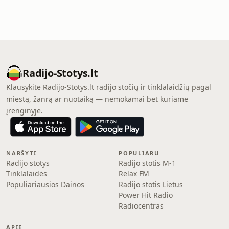
Radijo-Stotys.lt
Klausykite Radijo-Stotys.lt radijo stočių ir tinklalaidžių pagal
miestą, žanrą ar nuotaiką — nemokamai bet kuriame
įrenginyje.
NARŠYTI
POPULIARU
Radijo stotys
Radijo stotis M-1
Tinklalaidės
Relax FM
Populiariausios Dainos
Radijo stotis Lietus
Power Hit Radio
Radiocentras
APIE