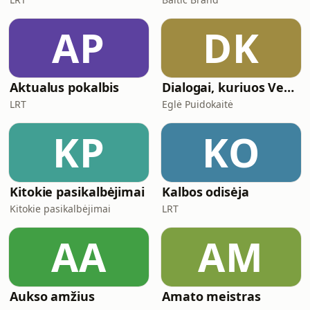
AP
DK
Aktualus pokalbis
Dialogai, kuriuos Veda Vidus
LRT
Eglė Puidokaitė
KP
KO
Kitokie pasikalbėjimai
Kalbos odisėja
Kitokie pasikalbėjimai
LRT
AA
AM
Aukso amžius
Amato meistras