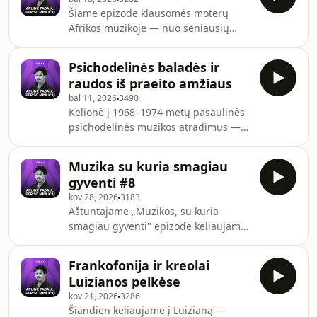
Bisso afrodisco eksperimentų
Šiame epizode klausomės moterų
Niujorke. Funkas, disco, psichodelija
Afrikos muzikoje — nuo seniausių
— visa tai iš vieno žemyno. Ved.
žmonijos polifoninių tradicijų Kongo
Domantas Pūras
pigmėjų bendruomenėse, per Pietų
Psichodelinės baladės ir
Afrikos kosų muzikantę Madosini iki
raudos iš praeito amžiaus
marokietiškos grupės „Bab L’Bluz“ ir
bal 11, 2026
3490
jos lyderės Yousra Mansour. Ved.
Kelionė į 1968–1974 metų pasaulinės
Domantas Pūras
psichodelinės muzikos atradimus —
nuo Pietų Korėjos roko krikštatėvio
Shin Jung Hyun, kuris atsisakė
Muzika su kuria smagiau
parašyti giesmę diktatoriui ir už tai
gyventi #8
buvo kankinamas, iki nigeriečių
kov 28, 2026
3183
moksleivių grupės „Ofege“ fuzz
Aštuntajame „Muzikos, su kuria
gitarų, tailandiečių „T. Zchiew and The
smagiau gyventi" epizode keliaujame
Johnny“ melodijų ir kolumbietiškų
nuo Brian Eno ir Davido Byrne'o
Andų lopšinių su psichodeliniais
revoliucinio albumo „My Life in the
efektais.Laidoje siekiame atskleisti
Frankofonija ir kreolai
Bush of Ghosts", kuriame egzorcizmai
užmirštą muzikos a
Luizianos pelkėse
ir radijo pamokslai virsta šokių
kov 21, 2026
3286
muzika, iki Andy Votelio kompiliacijos
Šiandien keliaujame į Luizianą —
„Music Minus Music" — keisčiausių