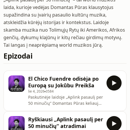
laida, kurioje vedėjas Domantas Pūras klausytojus
supažindina su įvairių pasaulio kultūrų muzika,
atskleidžia kūrėjų istorijas ir kontekstus. Laidoje
skamba muzika nuo Tolimųjų Rytų iki Amerikos, Afrikos
genčių, dykumų klajūnų ir kitų rečiau girdimų motyvų.
Tai langas į neaprėpiamą world muzikos jūrą.
Epizodai
El Chico Fuendre odisėja po
Europą su Jokūbu Preikša
lie 4, 2026
3584
Paskutinėje laidoje „Aplink pasaulį per
50 minučių“ Domantas Pūras keliauja
po Europą su savo elektroninės
muzikos trio „El Chico Fuendre“ ir
Ryškiausi „Aplink pasaulį per
laidos svečiu, grupės nariu Jokūbu
50 minučių“ atradimai
Preikša. Skamba gyvi įrašai iš