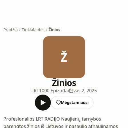
Pradžia
Tinklalaidės
Žinios
Ž
Žinios
LRT
1000 Epizodai
vas 2, 2025
Mėgstamiausi
Profesionalios LRT RADIJO Naujienų tarnybos
parengtos žinios iš Lietuvos ir pasaulio atnaujinamos