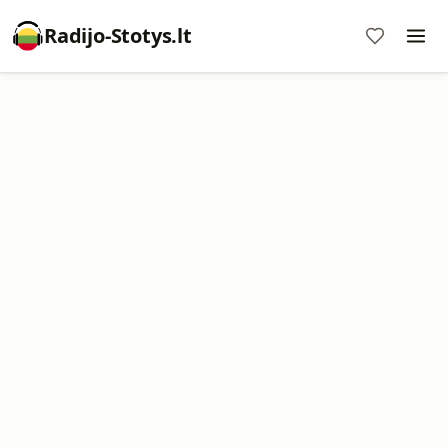
Radijo-Stotys.lt