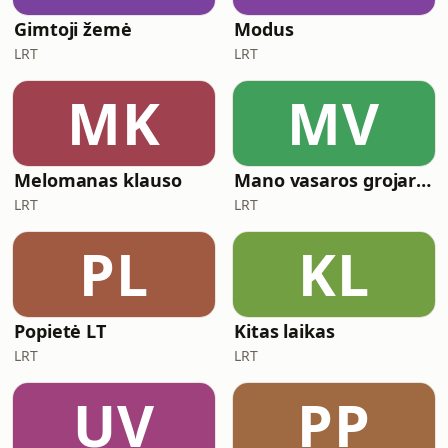
Gimtoji žemė
Modus
LRT
LRT
MK
MV
Melomanas klauso
Mano vasaros grojaraštis
LRT
LRT
PL
KL
Popietė LT
Kitas laikas
LRT
LRT
UV
PP