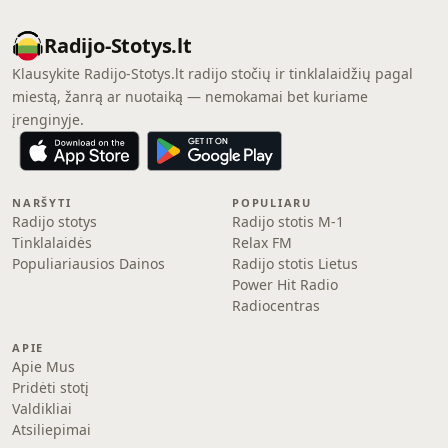
Radijo-Stotys.lt
Klausykite Radijo-Stotys.lt radijo stočių ir tinklalaidžių pagal
miestą, žanrą ar nuotaiką — nemokamai bet kuriame
įrenginyje.
NARŠYTI
POPULIARU
Radijo stotys
Radijo stotis M-1
Tinklalaidės
Relax FM
Populiariausios Dainos
Radijo stotis Lietus
Power Hit Radio
Radiocentras
APIE
Apie Mus
Pridėti stotį
Valdikliai
Atsiliepimai