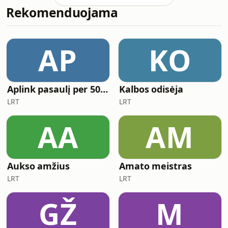
Rekomenduojama
AP
KO
Aplink pasaulį per 50 minučių
Kalbos odisėja
LRT
LRT
AA
AM
Aukso amžius
Amato meistras
LRT
LRT
GŽ
M