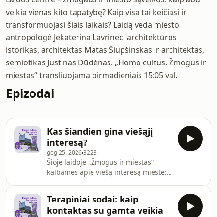
veikia vienas kito tapatybę? Kaip visa tai keičiasi ir
transformuojasi šiais laikais? Laidą veda miesto
antropologė Jekaterina Lavrinec, architektūros
istorikas, architektas Matas Šiupšinskas ir architektas,
semiotikas Justinas Dūdėnas. „Homo cultus. Žmogus ir
miestas“ transliuojama pirmadieniais 15:05 val.
Epizodai
Kas šiandien gina viešąjį
interesą?
geg 25, 2026
3223
Šioje laidoje „Žmogus ir miestas“
kalbamės apie viešą interesą mieste:
kas gali jį ginti ir kokias galimybes
dalyvauti sprendimų priėmime turi
Terapiniai sodai: kaip
vietos bendruomenės, kai jų rajonai
kontaktas su gamta veikia
patiria intensyvų plėtros spaudimą.