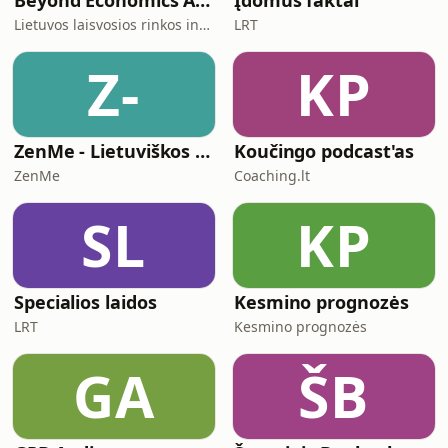
Beyond Economics And Back
Įdomūs faktai
Lietuvos laisvosios rinkos institutas
LRT
Z-
KP
ZenMe - Lietuviškos Meditacijos
Koučingo podcast'as
ZenMe
Coaching.lt
SL
KP
Specialios laidos
Kesmino prognozės
LRT
Kesmino prognozės
GA
ŠB