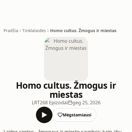
Pradžia
Tinklalaidės
Homo cultus. Žmogus ir miestas
Homo cultus. Žmogus ir
miestas
LRT
268 Epizodai
geg 25, 2026
Mėgstamiausi
Laidos centre – žmogaus ir miesto sąveikos: kaip abu