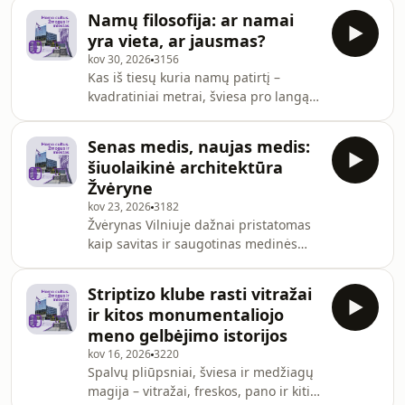
dažnai neveikia. Remdamiesi
ir mažoms aplinkos
Namų filosofija: ar namai
neuroįvairovės idėja, aptariame, kaip
yra vieta, ar jausmas?
skirtingai gali būti patiriami garsas,
kov 30, 2026
3156
šviesa, judėjimas ar socialinės
Kas iš tiesų kuria namų patirtį –
situacijos, ir kokie veiksniai lemia, kad
kvadratiniai metrai, šviesa pro langą,
vieniems erdvė tampa palaikanti, o
baldai ir daiktai, o gal santykiai su
kitiems – varginanti ar net
žmonėmis, su kuriais dalijamės
nepakeliama.Laidos viešnios: kūdikių
Senas medis, naujas medis:
kasdienybe?Italų filosofas Emanuele
ir vaikų ergo
šiuolaikinė architektūra
Coccia knygoje „Namų filosofija.
Žvėryne
Namystės erdvė ir laimė“ siūlo
kov 23, 2026
3182
pažvelgti į namus kaip į daug daugiau
Žvėrynas Vilniuje dažnai pristatomas
nei fizinę aplinką. Pasak jo, namai yra
kaip savitas ir saugotinas medinės
psichinė ir moralinė erdvė – vieta,
architektūros rajonas. Čia vis dar
kurioje formuojasi mūsų tapatybė,
galima rasti XIX ir XX amžiaus
santykiai
Striptizo klube rasti vitražai
pradžios vilų, sodų ir gana retą
ir kitos monumentaliojo
miesto mastelį – mažesnius namus,
meno gelbėjimo istorijos
daugiau žalumos ir artimesnį ryšį su
kov 16, 2026
3220
gamta.Tačiau Žvėrynas nėra ir, ko
Spalvų pliūpsniai, šviesa ir medžiagų
gero, neturėtų būti tik užkonservuotas
magija – vitražai, freskos, pano ir kiti
istorinis reliktas. Tai gyvas rajonas,