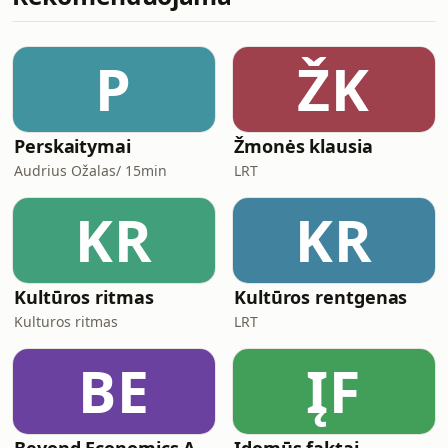
brutalios betoninės perdangos ir
laiptinės užgožė puošnius altorius bei
skliautus. Šiandien pastatas vėl
P
ŽK
tarnauja tikinčiųjų bendruomenei, o
netrukus ims k
Perskaitymai
Žmonės klausia
Audrius Ožalas/ 15min
LRT
KR
KR
Kultūros ritmas
Kultūros rentgenas
Kulturos ritmas
LRT
BE
ĮF