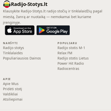
Radijo-Stotys.lt
Klausykite Radijo-Stotys.lt radijo stočių ir tinklalaidžių pagal
miestą, žanrą ar nuotaiką — nemokamai bet kuriame
įrenginyje.
NARŠYTI
POPULIARU
Radijo stotys
Radijo stotis M-1
Tinklalaidės
Relax FM
Populiariausios Dainos
Radijo stotis Lietus
Power Hit Radio
Radiocentras
APIE
Apie Mus
Pridėti stotį
Valdikliai
Atsiliepimai