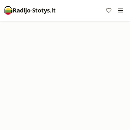
Radijo-Stotys.lt