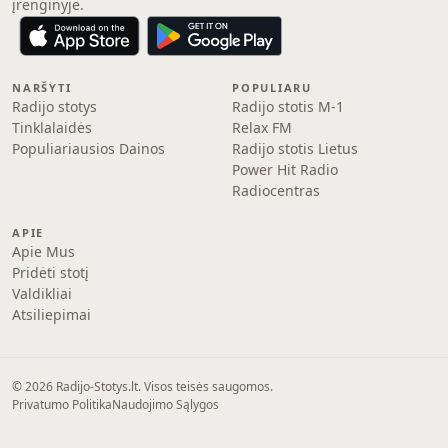
įrenginyje.
NARŠYTI
POPULIARU
Radijo stotys
Radijo stotis M-1
Tinklalaidės
Relax FM
Populiariausios Dainos
Radijo stotis Lietus
Power Hit Radio
Radiocentras
APIE
Apie Mus
Pridėti stotį
Valdikliai
Atsiliepimai
© 2026 Radijo-Stotys.lt. Visos teisės saugomos.
Privatumo Politika
Naudojimo Sąlygos