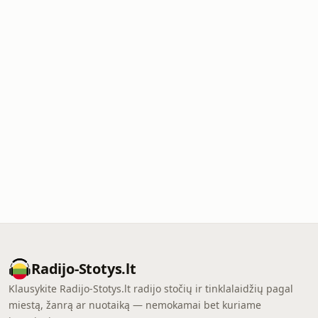
Radijo-Stotys.lt
Klausykite Radijo-Stotys.lt radijo stočių ir tinklalaidžių pagal
miestą, žanrą ar nuotaiką — nemokamai bet kuriame