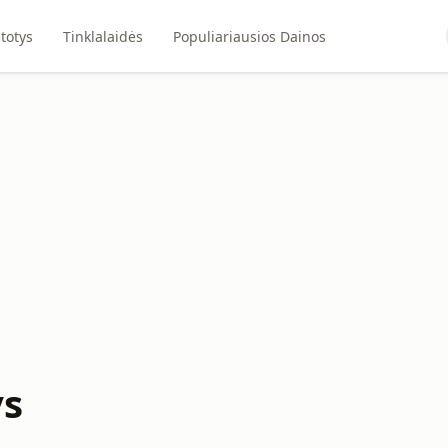
totys
Tinklalaidės
Populiariausios Dainos
ys