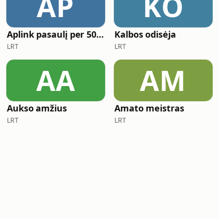
AP
KO
Aplink pasaulį per 50 minučių
Kalbos odisėja
LRT
LRT
AA
AM
Aukso amžius
Amato meistras
LRT
LRT