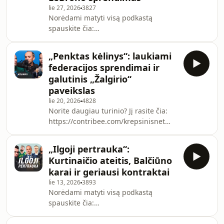
lie 27, 2026
3827
Norėdami matyti visą podkastą
spauskite čia:
https://contribee.com/krepsinisnet
00:00 – ALK konferencija ir boikotas
„Penktas kėlinys“: laukiami
30:46 – LeBrono sprendimas 37:35 –
federacijos sprendimai ir
daug naujokų Eurolygoje 43:05 –
galutinis „Žalgirio“
atviras M.Echodo kontraktas 46:01 –
paveikslas
„Ryto“ naujokas 50:38 – kitų komandų
lie 20, 2026
4828
darbai 59:45 – ASVEL išsprendė
Norite daugiau turinio? Jį rasite čia:
problemas Rėmėjų dalyje aptarti šie
https://contribee.com/krepsinisnet
klausimai: 1:04:48 – du žaidėjai iš
00:00 – įžanga 02:50 – likusios vasaros
Rusijos lygos pas Šarą 1:07:47 – L.Egli
intrigos 12:40 – išgaravę ASVEL
„Ilgoji pertrauka“:
pinigai 18:14 – Eurolygos rinkos
Kurtinaičio ateitis, Balčiūno
naujienos ir „Fenerbahče“ žvaigždės
karai ir geriausi kontraktai
31:26 – aiškus „Žalgirio“ paveikslas
lie 13, 2026
3893
48:31 – LKL klubų naujienos 59:17 –
Norėdami matyti visą podkastą
laukiami federacijos sprendimai
spauskite čia:
https://contribee.com/krepsinisnet
00:00 – klausimas jums 04:27 –