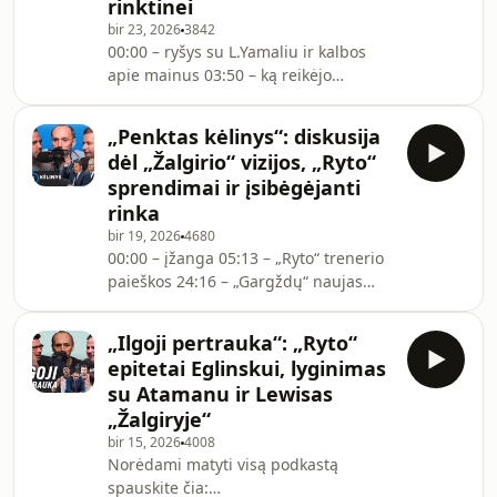
rinktinei
dalyje aptartos šios temos: 1:01:53 –
kodėl T.Balčėtis paliko „Žalgirį“ 1:04:00
bir 23, 2026
3842
00:00 – ryšys su L.Yamaliu ir kalbos
– kiek uždirbs G.Radzevičius 1:05:24 –
apie mainus 03:50 – ką reikėjo
„Ryto“ reikalai ir
tobulinti Kasparui 06:20 – ryšys su
Tadu 10:25 – žaidimas be pikenrolų ir
„Penktas kėlinys“: diskusija
„Heat“ kultūra 16:20 – B.Adebayo
dėl „Žalgirio“ vizijos, „Ryto“
rekordas 20:05 – NBA nėra cirkas ir
sprendimai ir įsibėgėjanti
Kasparo išbandymai 26:30 – „Heat“
rinka
požiūris į rinktinę ir ką Lietuva gali
bir 19, 2026
4680
nuveikti 34:26 – ar verta važiuoti į
00:00 – įžanga 05:13 – „Ryto“ trenerio
NCAA 39:45 – „Heat“ ir „Magic“
paieškos 24:16 – „Gargždų“ naujas
priešprieša ir NBA taurė 41:15 –
strategas 29:45 – „Juventus“ žais
„Knicks“ triumf
Vilniuje 34:40 – įsibėgėjanti rinka
„Ilgoji pertrauka“: „Ryto“
46:00 – diskusija dėl „Žalgirio“ vizijos
epitetai Eglinskui, lyginimas
1:07:18 – „Rytas“ vienoje arenoje
su Atamanu ir Lewisas
„Žalgiryje“
bir 15, 2026
4008
Norėdami matyti visą podkastą
spauskite čia: