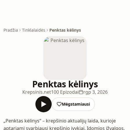
Pradžia
Tinklalaidės
Penktas kėlinys
Penktas kėlinys
Krepsinis.net
100 Epizodai
rgp 3, 2026
Mėgstamiausi
„Penktas kėlinys“ – krepšinio aktualijų laida, kurioje
aptariami svarbiausi krepšinio įvykiai. Įdomios įžvalgos,