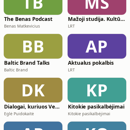
TB
MS
The Benas Podcast
Mažoji studija. Kultūra ir religija.
Benas Matkevicius
LRT
BB
AP
Baltic Brand Talks
Aktualus pokalbis
Baltic Brand
LRT
DK
KP
Dialogai, kuriuos Veda Vidus
Kitokie pasikalbėjimai
Eglė Puidokaitė
Kitokie pasikalbėjimai