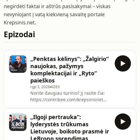
negirdėti faktai ir aštrūs pasisakymai – viskas
nevyniojant į vatą kiekvieną savaitę portale
Krepsinis.net.
Epizodai
„Penktas kėlinys“: „Žalgirio“
naujokas, pažymys
komplektacijai ir „Ryto“
paieškos
rgp 3, 2026
4283
Norite daugiau turinio? Jį rasite čia:
https://contribee.com/krepsinisnet
00:00 – „Žalgirio“ komplektacija ir
pažymys 20:50 – „Lietkabelio“ baigti
„Ilgoji pertrauka“:
darbai 31:54 – „Nevėžio“ didelis
lyderystės trūkumas
praradimas 41:15 – gandai apie
Lietuvoje, boikoto prasmė ir
„Neptūną“ 47:07 – „Ryto“ paieškos
LeBrono sprendimas
57:12 – kas žais rinktinėje