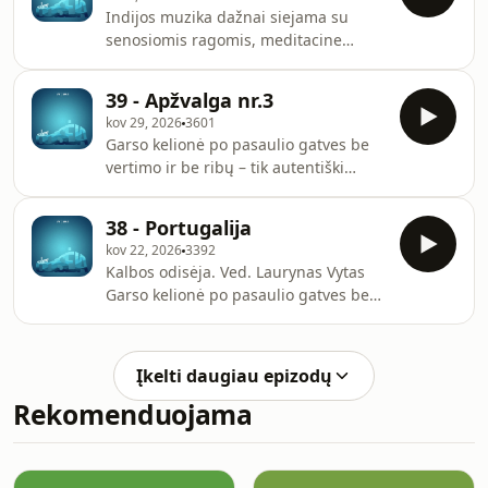
Indijos muzika dažnai siejama su
senosiomis ragomis, meditacine
nuotaika, sudėtingomis ritminėmis
struktūromis ir giliomis tradicijomis.
39 - Apžvalga nr.3
Tačiau šioje laidoje pažvelgsime į kitą
kov 29, 2026
3601
jos pusę – į miestų pulsą, į jaunų
Garso kelionė po pasaulio gatves be
kūrėjų balsus, į vakarietiškai
vertimo ir be ribų – tik autentiški
skambančią, globalios kultūros
garsai, nepažįstamos kalbos, netikėti
įkvėptą muziką.Kalbos odisėja. Ved.
ritmai ir pasaulio kultūrų pulsas.Ved.
Laurynas Vytas
38 - Portugalija
Laurynas Vytas
kov 22, 2026
3392
Kalbos odisėja. Ved. Laurynas Vytas
Garso kelionė po pasaulio gatves be
vertimo ir be ribų – tik autentiški
garsai, nepažįstamos kalbos, netikėti
ritmai ir pasaulio kultūrų pulsas.
Įkelti daugiau epizodų
Rekomenduojama