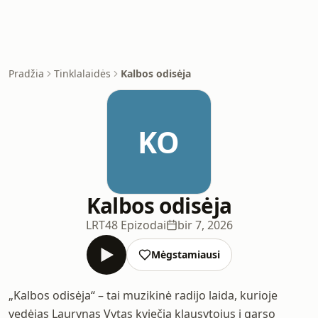
Pradžia
Tinklalaidės
Kalbos odisėja
KO
Kalbos odisėja
LRT
48 Epizodai
bir 7, 2026
Mėgstamiausi
„Kalbos odisėja“ – tai muzikinė radijo laida, kurioje
vedėjas Laurynas Vytas kviečia klausytojus į garso