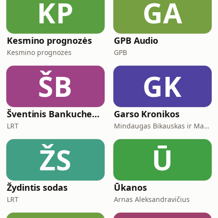
KP
GA
Kesmino prognozės
GPB Audio
Kesmino prognozės
GPB
ŠB
GK
Šventinis Bankuchenas
Garso Kronikos
LRT
Mindaugas Bikauskas ir Marius Zaremba
ŽS
Ū
Žydintis sodas
Ūkanos
LRT
Arnas Aleksandravičius