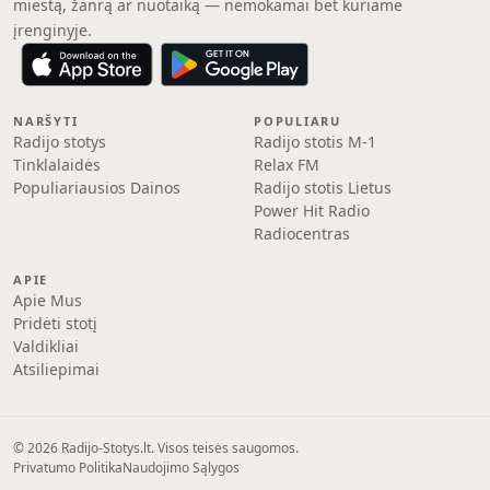
miestą, žanrą ar nuotaiką — nemokamai bet kuriame
įrenginyje.
NARŠYTI
POPULIARU
Radijo stotys
Radijo stotis M-1
Tinklalaidės
Relax FM
Populiariausios Dainos
Radijo stotis Lietus
Power Hit Radio
Radiocentras
APIE
Apie Mus
Pridėti stotį
Valdikliai
Atsiliepimai
© 2026 Radijo-Stotys.lt. Visos teisės saugomos.
Privatumo Politika
Naudojimo Sąlygos