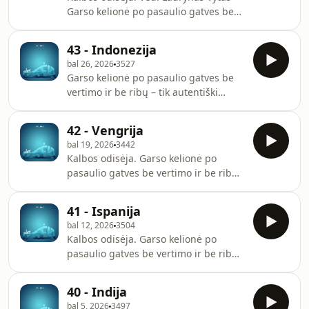
Garso kelionė po pasaulio gatves be
vertimo ir be ribų – tik autentiški
garsai, nepažįstamos kalbos, netikėti
43 - Indonezija
ritmai ir pasaulio kultūrų pulsas.
bal 26, 2026
3527
Garso kelionė po pasaulio gatves be
vertimo ir be ribų – tik autentiški
garsai, nepažįstamos kalbos, netikėti
ritmai ir pasaulio kultūrų
42 - Vengrija
pulsas.Kalbos odisėja. Ved. Laurynas
bal 19, 2026
3442
Vytas
Kalbos odisėja. Garso kelionė po
pasaulio gatves be vertimo ir be ribų
– tik autentiški garsai, nepažįstamos
kalbos, netikėti ritmai ir pasaulio
41 - Ispanija
kultūrų pulsas.Ved. Laurynas Vytas
bal 12, 2026
3504
Kalbos odisėja. Garso kelionė po
pasaulio gatves be vertimo ir be ribų
– tik autentiški garsai, nepažįstamos
kalbos, netikėti ritmai ir pasaulio
40 - Indija
kultūrų pulsas.Ved. Laurynas Vytas
bal 5, 2026
3497