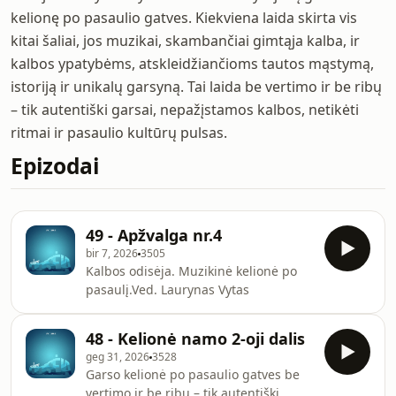
kelionę po pasaulio gatves. Kiekviena laida skirta vis
kitai šaliai, jos muzikai, skambančiai gimtąja kalba, ir
kalbos ypatybėms, atskleidžiančioms tautos mąstymą,
istoriją ir unikalų garsyną. Tai laida be vertimo ir be ribų
– tik autentiški garsai, nepažįstamos kalbos, netikėti
ritmai ir pasaulio kultūrų pulsas.
Epizodai
49 - Apžvalga nr.4
bir 7, 2026
3505
Kalbos odisėja. Muzikinė kelionė po
pasaulį.Ved. Laurynas Vytas
48 - Kelionė namo 2-oji dalis
geg 31, 2026
3528
Garso kelionė po pasaulio gatves be
vertimo ir be ribų – tik autentiški