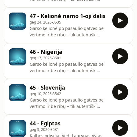
garsai, nepažįstamos kalbos, netikėti
ritmai ir pasaulio kultūrų pulsas.Ved.
47 - Kelionė namo 1-oji dalis
Laurynas Vytas
geg 24, 2026
3535
Garso kelionė po pasaulio gatves be
vertimo ir be ribų – tik autentiški
garsai, nepažįstamos kalbos, netikėti
ritmai ir pasaulio kultūrų pulsas.Ved.
46 - Nigerija
Laurynas Vytas
geg 17, 2026
3601
Garso kelionė po pasaulio gatves be
vertimo ir be ribų – tik autentiški
garsai, nepažįstamos kalbos, netikėti
ritmai ir pasaulio kultūrų pulsas.Ved.
45 - Slovėnija
Laurynas Vytas
geg 10, 2026
3542
Garso kelionė po pasaulio gatves be
vertimo ir be ribų – tik autentiški
garsai, nepažįstamos kalbos, netikėti
ritmai ir pasaulio kultūrų pulsas.Ved.
44 - Egiptas
Laurynas Vytas
geg 3, 2026
3531
Kalbos odisėja. Ved. Laurynas Vytas