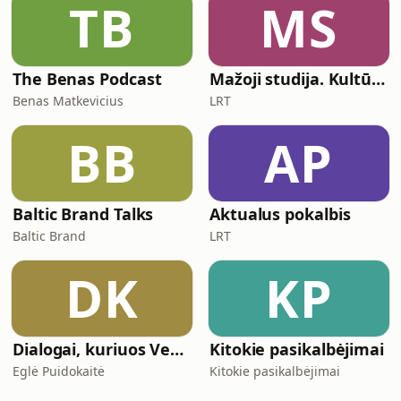
TB
MS
The Benas Podcast
Mažoji studija. Kultūra ir religija.
Benas Matkevicius
LRT
BB
AP
Baltic Brand Talks
Aktualus pokalbis
Baltic Brand
LRT
DK
KP
Dialogai, kuriuos Veda Vidus
Kitokie pasikalbėjimai
Eglė Puidokaitė
Kitokie pasikalbėjimai