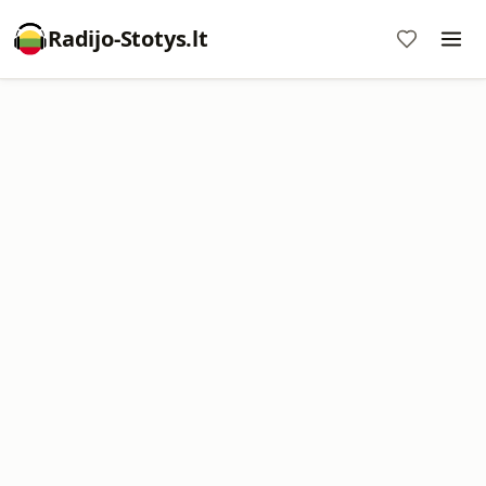
Radijo-Stotys.lt